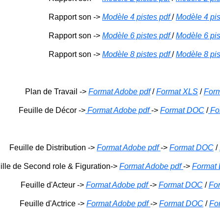
Rapport son ->
Modèle 4 pistes pdf
/
Modèle 4 pi
Rapport son ->
Modèle 6 pistes pdf
/
Modèle 6 pi
Rapport son ->
Modèle 8 pistes pdf
/
Modèle 8 pi
Plan de Travail ->
Format Adobe pdf
/
Format XLS
/
Form
Feuille de Décor ->
Format Adobe pdf
->
Format DOC
/
For
Feuille de Distribution ->
Format Adobe pdf
->
Format DOC
/
ille de Second role & Figuration->
Format Adobe pdf
->
Format
Feuille d'Acteur ->
Format Adobe pdf
->
Format DOC
/
For
Feuille d'Actrice ->
Format Adobe pdf
->
Format DOC
/
Fo