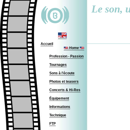
Le son, u
Accueil
Home
Profession - Passion
Tournages
Sons à l'écoute
Photos et teasers
Concerts & Hi-Res
Équipement
Informations
Technique
FTP