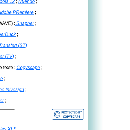
ools 12
;
Nuendo
;
Adobe PRemiere
;
 WAVE) :
Snapper
;
berDuck
;
ransfert (ST)
r (TV)
;
e texte :
Copyscape
;
ce
;
be InDesign
;
er
;
stes XLS