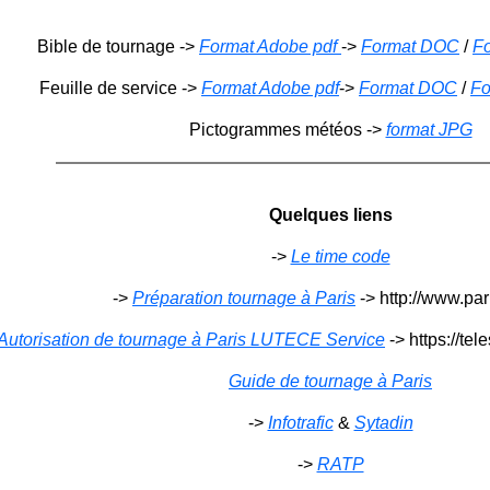
Bible de tournage ->
Format Adobe pdf
->
Format DOC
/
Fo
Feuille de service ->
Format Adobe pdf
->
Format DOC
/
Fo
Pictogrammes météos ->
format JPG
Quelques liens
->
Le time code
->
Préparation tournage à Paris
-> http://www.pari
Autorisation de tournage à Paris LUTECE Service
-> https://tele
Guide de tournage à Paris
->
Infotrafic
&
Sytadin
->
RATP