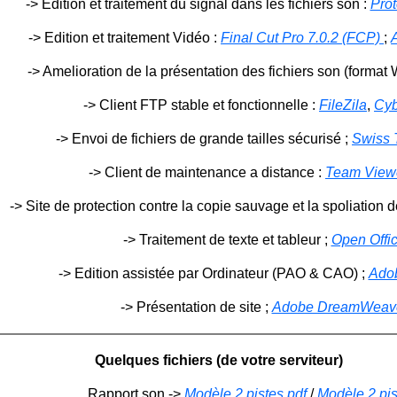
-> Edition et traitement du signal dans les fichiers son :
Prot
-> Edition et traitement Vidéo :
Final Cut Pro 7.0.2 (FCP)
;
-> Amelioration de la présentation des fichiers son (format
-> Client FTP stable et fonctionnelle :
FileZila
,
Cy
-> Envoi de fichiers de grande tailles sécurisé ;
Swiss T
-> Client de maintenance a distance :
Team Viewe
-> Site de protection contre la copie sauvage et la spoliation d
-> Traitement de texte et tableur ;
Open Offi
-> Edition assistée par Ordinateur (PAO & CAO) ;
Ado
-> Présentation de site ;
Adobe DreamWeav
Quelques fichiers (de votre serviteur)
Rapport son ->
Modèle 2 pistes pdf
/
Modèle 2 pi