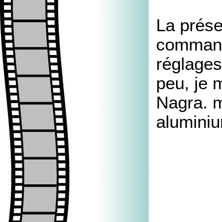
La prése
commande
réglages
peu, je 
Nagra. m
alumini