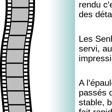
rendu c'
des déta
Les Senh
servi, a
impressi
A l'épau
passés d
stable, 