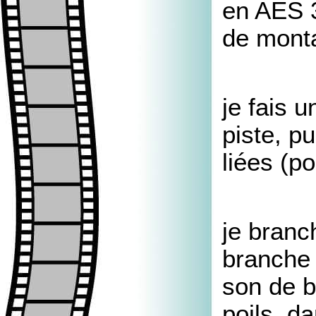
en AES 3
de mont
je fais 
piste, p
liées (p
je bran
branche 
son de b
poils, d