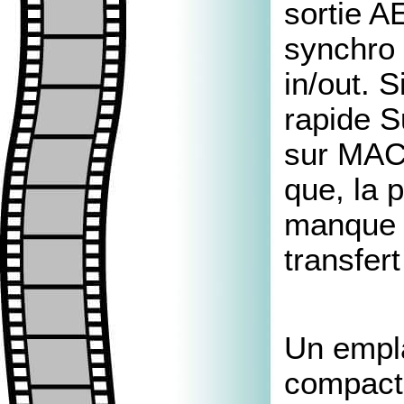
sortie A
synchro 
in/out. S
rapide Su
sur MAC
que, la 
manque u
transfert
Un empl
compact 