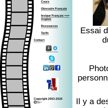
Cours
Glossaire Français
lexique Français <=>
Anglais
Ressources
Essai d
Tarifs
d
Contact
Phot
personn
Il y a d
Copyright 2003-2020