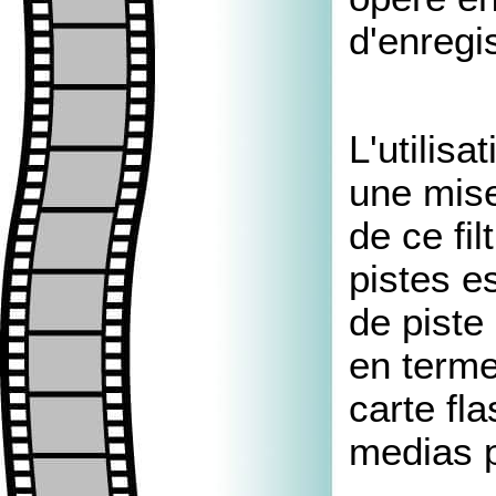
d'enregi
L'utilisa
une mise
de ce fil
pistes e
de piste
en terme
carte fl
medias p