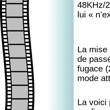
48KHz/24
lui « n’
La mise 
de passé
fugace (
mode at
La voici 