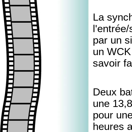
La synch
l'entrée
par un s
un WCK TC
savoir f
Deux bat
une 13,8
pour une
heures a