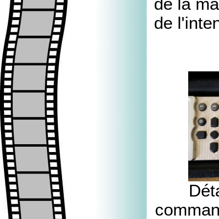
de la ma
de l'int
Dét
command