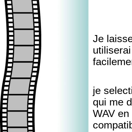
Je laiss
utiliser
facileme
je selec
qui me d
WAV en 1
compatib