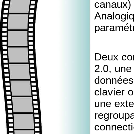
canaux) 
Analogiq
paramétr
Deux co
2.0, une
données
clavier 
une exte
regroup
connecti