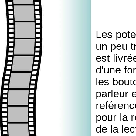
Les pote
un peu t
est livr
d'une fo
les bout
parleur 
reférenc
pour la 
de la le