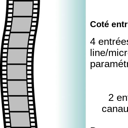
Coté entr
4 entrée
line/mic
paramétr
2 en
canau