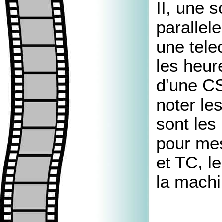
II, une 
parallele
une tel
les heu
d'une CS
noter le
sont le
pour mes
et TC, l
la machi