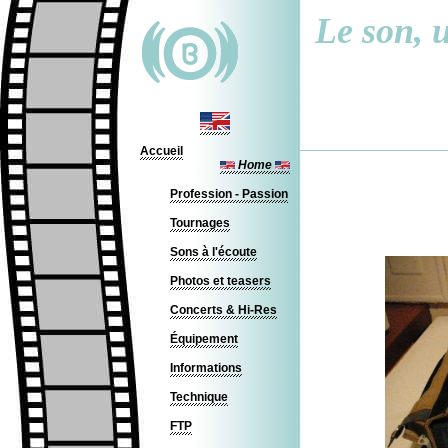
Le son, u
Accueil
Home
Profession - Passion
Tournages
Sons à l'écoute
Photos et teasers
Concerts & Hi-Res
Équipement
Informations
Technique
FTP