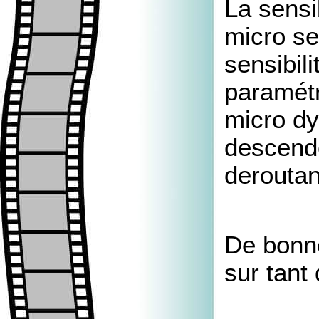
La sensi
micro se
sensibili
paramétr
micro dy
descende
deroutan
De bonn
sur tant