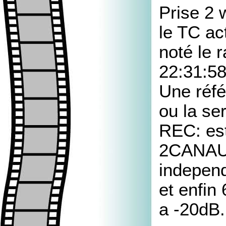
Prise 2 
le TC ac
noté le 
22:31:58
Une réfé
ou la ser
REC: est
2CANAUX
indepen
et enfin
a -20dB.