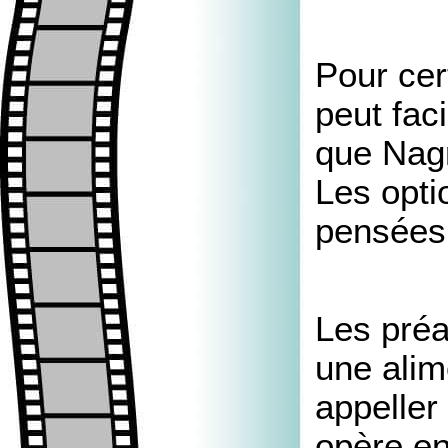
Pour cer
peut fac
que Nagr
Les opti
pensées,
Les préa
une alim
appeller
opère en