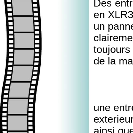
Des entr
en XLR3F
un pann
claireme
toujours
de la ma
une entr
exterie
ainsi qu